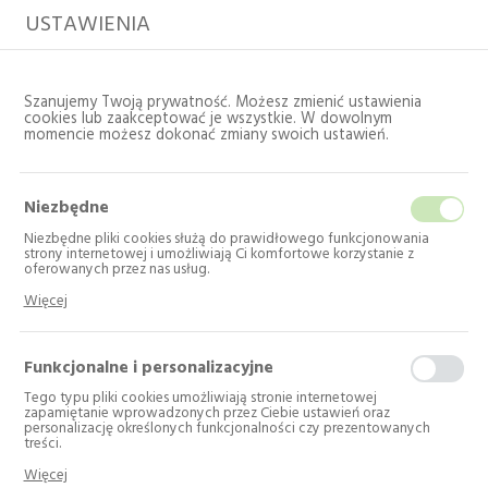
USTAWIENIA
Szanujemy Twoją prywatność. Możesz zmienić ustawienia
cookies lub zaakceptować je wszystkie. W dowolnym
momencie możesz dokonać zmiany swoich ustawień.
Niezbędne
Niezbędne pliki cookies służą do prawidłowego funkcjonowania
strony internetowej i umożliwiają Ci komfortowe korzystanie z
oferowanych przez nas usług.
Pliki cookies odpowiadają na podejmowane przez Ciebie działania w
Strona główna
Katalog
AGD wolnostojące
Więcej
celu m.in. dostosowania Twoich ustawień preferencji prywatności,
Pralko-suszarki
logowania czy wypełniania formularzy. Dzięki plikom cookies strona, z
której korzystasz, może działać bez zakłóceń.
Funkcjonalne i personalizacyjne
Pralko-suszarki
Tego typu pliki cookies umożliwiają stronie internetowej
zapamiętanie wprowadzonych przez Ciebie ustawień oraz
personalizację określonych funkcjonalności czy prezentowanych
Liczba produktów: 2
treści.
Dzięki tym plikom cookies możemy zapewnić Ci większy komfort
---
Więcej
korzystania z funkcjonalności naszej strony poprzez dopasowanie jej