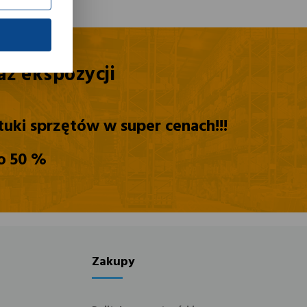
ny
e pozwalają
rażenie
aż
ekspozycji
 na stronach
tuki sprzętów w super cenach!!!
nalizy
j. Treści
o 50 %
i partnerami
ch nasze
Zakupy