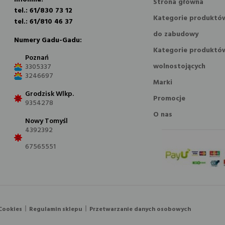
Strona główna
tel.: 61/830 73 12
Kategorie produktó
tel.: 61/810 46 37
do zabudowy
Numery Gadu-Gadu:
Kategorie produktó
Poznań
wolnostojących
3305337
3246697
Marki
Grodzisk Wlkp.
Promocje
9354278
O nas
Nowy Tomyśl
4392392
67565551
 Cookies
Regulamin sklepu
Przetwarzanie danych osobowych