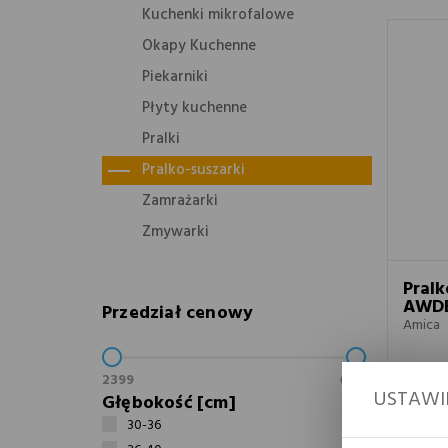
Kuchenki mikrofalowe
Okapy Kuchenne
Piekarniki
Płyty kuchenne
Pralki
Pralko-suszarki
Zamrażarki
Zmywarki
Pralk
AWDB
Przedział cenowy
Amica
USTAWI
Głębokość [cm]
30-36