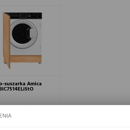
o-suszarka Amica
IC7514ELiStO
2 399 zł
ENIA