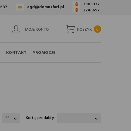
3305337
4637
agd@domusfari.pl
3246697
MOJE KONTO
KOSZYK
0
A
KONTAKT
PROMOCJE
e:
36
Sortuj produkty:
---