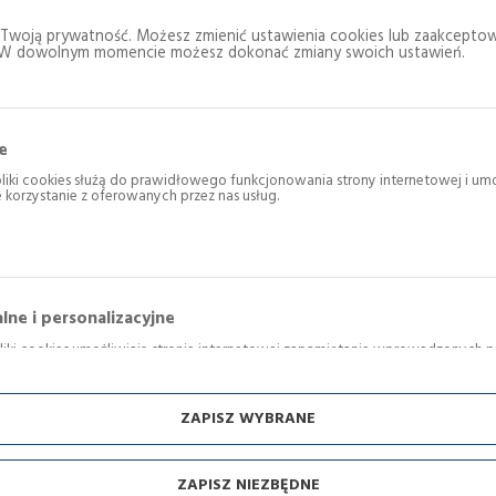
Twoją prywatność. Możesz zmienić ustawienia cookies lub zaakceptow
. W dowolnym momencie możesz dokonać zmiany swoich ustawień.
e
liki cookies służą do prawidłowego funkcjonowania strony internetowej i umo
korzystanie z oferowanych przez nas usług.
es odpowiadają na podejmowane przez Ciebie działania w celu m.in. dostosow
eferencji prywatności, logowania czy wypełniania formularzy. Dzięki plikom c
órej korzystasz, może działać bez zakłóceń.
lne i personalizacyjne
liki cookies umożliwiają stronie internetowej zapamiętanie wprowadzonych p
az personalizację określonych funkcjonalności czy prezentowanych treści.
plikom cookies możemy zapewnić Ci większy komfort korzystania z funkcjonaln
zez dopasowanie jej do Twoich indywidualnych preferencji. Wyrażenie zgody
ZAPISZ WYBRANE
 i personalizacyjne pliki cookies gwarantuje dostępność większej ilości funkcji 
ZAPISZ NIEZBĘDNE
ne