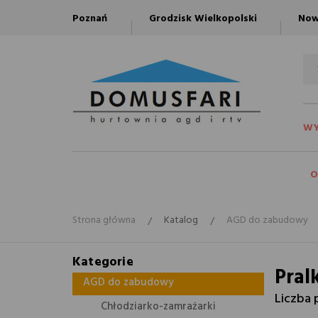
Poznań
Grodzisk Wielkopolski
Now
WY
O
Strona główna
Katalog
AGD do zabudowy
Kategorie
Pral
AGD do zabudowy
Liczba 
Chłodziarko-zamrażarki