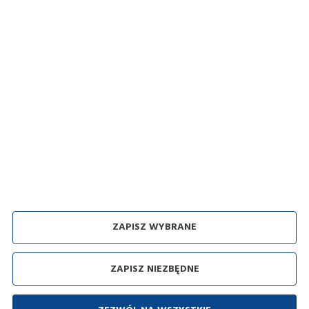
Zakupy
Polityka prywatności i pliki Cookies
Regulamin sklepu
Dostawa
Sposoby płatności
Zwroty i reklamacje
Odbiór zużytego sprzętu
ZAPISZ WYBRANE
Agencja interaktywna [
ti
] Powered by
2ClickShop
ZAPISZ NIEZBĘDNE
Copyright by:
Domus - Fari
Polityka prywatności i pliki Cookies
Regulamin sklepu
Przetwarzanie danych osobowych