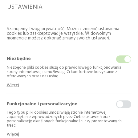
USTAWIENIA
Szanujemy Twoją prywatność. Możesz zmienić ustawienia
cookies lub zaakceptować je wszystkie. W dowolnym
momencie możesz dokonać zmiany swoich ustawień.
Niezbędne
Niezbędne pliki cookies służą do prawidłowego funkcjonowania
strony internetowej i umożliwiają Ci komfortowe korzystanie z
oferowanych przez nas usług.
Pliki cookies odpowiadają na podejmowane przez Ciebie działania w
Strona główna
Katalog
AGD wolnostojące
Więcej
celu m.in. dostosowania Twoich ustawień preferencji prywatności,
Chłodziarki do wina / Winiarka
logowania czy wypełniania formularzy. Dzięki plikom cookies strona, z
której korzystasz, może działać bez zakłóceń.
Funkcjonalne i personalizacyjne
Chłodziarki do wina /
Tego typu pliki cookies umożliwiają stronie internetowej
zapamiętanie wprowadzonych przez Ciebie ustawień oraz
Winiarka
personalizację określonych funkcjonalności czy prezentowanych
treści.
Dzięki tym plikom cookies możemy zapewnić Ci większy komfort
Liczba produktów: 1
Więcej
korzystania z funkcjonalności naszej strony poprzez dopasowanie jej