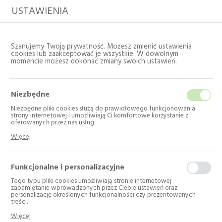
USTAWIENIA
Szanujemy Twoją prywatność. Możesz zmienić ustawienia
cookies lub zaakceptować je wszystkie. W dowolnym
momencie możesz dokonać zmiany swoich ustawień.
Niezbędne
Niezbędne pliki cookies służą do prawidłowego funkcjonowania
strony internetowej i umożliwiają Ci komfortowe korzystanie z
oferowanych przez nas usług.
Pliki cookies odpowiadają na podejmowane przez Ciebie działania w
Strona główna
Katalog
AGD do zabudowy
Więcej
celu m.in. dostosowania Twoich ustawień preferencji prywatności,
logowania czy wypełniania formularzy. Dzięki plikom cookies strona, z
której korzystasz, może działać bez zakłóceń.
Funkcjonalne i personalizacyjne
AGD do zabudowy
Tego typu pliki cookies umożliwiają stronie internetowej
Liczba produktów: 1
zapamiętanie wprowadzonych przez Ciebie ustawień oraz
personalizację określonych funkcjonalności czy prezentowanych
treści.
---
Dzięki tym plikom cookies możemy zapewnić Ci większy komfort
Sortuj produkty:
Więcej
korzystania z funkcjonalności naszej strony poprzez dopasowanie jej