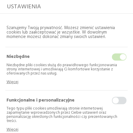
USTAWIENIA
Szanujemy Twoją prywatność. Możesz zmienić ustawienia
cookies lub zaakceptować je wszystkie. W dowolnym
momencie możesz dokonać zmiany swoich ustawień.
Niezbędne
Niezbędne pliki cookies służą do prawidłowego funkcjonowania
strony internetowej i umożliwiają Ci komfortowe korzystanie z
oferowanych przez nas usług.
Pliki cookies odpowiadają na podejmowane przez Ciebie działania w
Strona główna
Katalog
Zlewy
Więcej
celu m.in. dostosowania Twoich ustawień preferencji prywatności,
Akcesoria do zlewów
logowania czy wypełniania formularzy. Dzięki plikom cookies strona, z
której korzystasz, może działać bez zakłóceń.
Funkcjonalne i personalizacyjne
Akcesoria do zlewów
Tego typu pliki cookies umożliwiają stronie internetowej
zapamiętanie wprowadzonych przez Ciebie ustawień oraz
personalizację określonych funkcjonalności czy prezentowanych
Liczba produktów: 2
treści.
Dzięki tym plikom cookies możemy zapewnić Ci większy komfort
---
Więcej
korzystania z funkcjonalności naszej strony poprzez dopasowanie jej