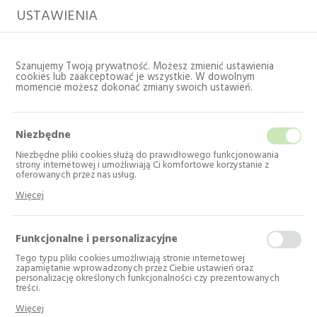
USTAWIENIA
Szanujemy Twoją prywatność. Możesz zmienić ustawienia
cookies lub zaakceptować je wszystkie. W dowolnym
momencie możesz dokonać zmiany swoich ustawień.
Niezbędne
Niezbędne pliki cookies służą do prawidłowego funkcjonowania
strony internetowej i umożliwiają Ci komfortowe korzystanie z
oferowanych przez nas usług.
Pliki cookies odpowiadają na podejmowane przez Ciebie działania w
Strona główna
Katalog
AGD do zabudowy
Więcej
celu m.in. dostosowania Twoich ustawień preferencji prywatności,
Kuchenki mikrofalowe
logowania czy wypełniania formularzy. Dzięki plikom cookies strona, z
której korzystasz, może działać bez zakłóceń.
Funkcjonalne i personalizacyjne
Tego typu pliki cookies umożliwiają stronie internetowej
zapamiętanie wprowadzonych przez Ciebie ustawień oraz
personalizację określonych funkcjonalności czy prezentowanych
Nie znaleziono produktów w tej kategorii:
treści.
Proszę wybrać inną kategorię.
Dzięki tym plikom cookies możemy zapewnić Ci większy komfort
Więcej
korzystania z funkcjonalności naszej strony poprzez dopasowanie jej