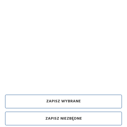
Zakupy
Polityka prywatności i pliki Cookies
Regulamin sklepu
Dostawa
Sposoby płatności
Zwroty i reklamacje
Odbiór zużytego sprzętu
ZAPISZ WYBRANE
Agencja interaktywna [
ti
] Powered by
2ClickShop
ZAPISZ NIEZBĘDNE
Copyright by:
Domus - Fari
Polityka prywatności i pliki Cookies
Regulamin sklepu