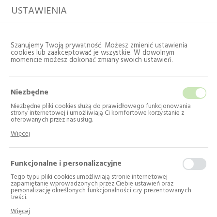
USTAWIENIA
Szanujemy Twoją prywatność. Możesz zmienić ustawienia
cookies lub zaakceptować je wszystkie. W dowolnym
momencie możesz dokonać zmiany swoich ustawień.
Niezbędne
Niezbędne pliki cookies służą do prawidłowego funkcjonowania
strony internetowej i umożliwiają Ci komfortowe korzystanie z
oferowanych przez nas usług.
Pliki cookies odpowiadają na podejmowane przez Ciebie działania w
Strona główna
Katalog
AGD wolnostojące
Więcej
celu m.in. dostosowania Twoich ustawień preferencji prywatności,
Kuchnie
logowania czy wypełniania formularzy. Dzięki plikom cookies strona, z
której korzystasz, może działać bez zakłóceń.
Funkcjonalne i personalizacyjne
Kuchnie
Tego typu pliki cookies umożliwiają stronie internetowej
zapamiętanie wprowadzonych przez Ciebie ustawień oraz
personalizację określonych funkcjonalności czy prezentowanych
Liczba produktów: 6
treści.
Dzięki tym plikom cookies możemy zapewnić Ci większy komfort
---
Więcej
korzystania z funkcjonalności naszej strony poprzez dopasowanie jej