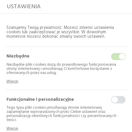
USTAWIENIA
Szanujemy Twoją prywatność. Możesz zmienić ustawienia
cookies lub zaakceptować je wszystkie. W dowolnym
momencie możesz dokonać zmiany swoich ustawień.
Niezbędne
Niezbędne pliki cookies służą do prawidłowego funkcjonowania
strony internetowej i umożliwiają Ci komfortowe korzystanie z
oferowanych przez nas usług.
Pliki cookies odpowiadają na podejmowane przez Ciebie działania w
Strona główna
Katalog
AGD do zabudowy
Więcej
celu m.in. dostosowania Twoich ustawień preferencji prywatności,
Płyty kuchenne
Płyty indukcyjne
logowania czy wypełniania formularzy. Dzięki plikom cookies strona, z
której korzystasz, może działać bez zakłóceń.
Funkcjonalne i personalizacyjne
Płyty indukcyjne
Tego typu pliki cookies umożliwiają stronie internetowej
zapamiętanie wprowadzonych przez Ciebie ustawień oraz
personalizację określonych funkcjonalności czy prezentowanych
Liczba produktów: 9
treści.
Dzięki tym plikom cookies możemy zapewnić Ci większy komfort
---
Więcej
korzystania z funkcjonalności naszej strony poprzez dopasowanie jej