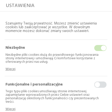
USTAWIENIA
Szanujemy Twoją prywatność. Możesz zmienić ustawienia
cookies lub zaakceptować je wszystkie. W dowolnym
momencie możesz dokonać zmiany swoich ustawień.
Niezbędne
Niezbędne pliki cookies służą do prawidłowego funkcjonowania
strony internetowej i umożliwiają Ci komfortowe korzystanie z
oferowanych przez nas usług.
Pliki cookies odpowiadają na podejmowane przez Ciebie działania w
Strona główna
Katalog
Sprzęt profesjonalny
Więcej
celu m.in. dostosowania Twoich ustawień preferencji prywatności,
Pranie
logowania czy wypełniania formularzy. Dzięki plikom cookies strona, z
której korzystasz, może działać bez zakłóceń.
Funkcjonalne i personalizacyjne
Pranie
Tego typu pliki cookies umożliwiają stronie internetowej
zapamiętanie wprowadzonych przez Ciebie ustawień oraz
personalizację określonych funkcjonalności czy prezentowanych
Liczba produktów: 1
treści.
Dzięki tym plikom cookies możemy zapewnić Ci większy komfort
---
Więcej
korzystania z funkcjonalności naszej strony poprzez dopasowanie jej