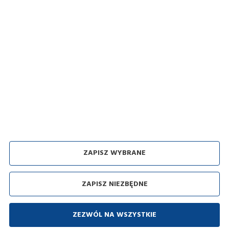
Polityka prywatności i pliki Cookies
Regulamin sklepu
Dostawa
Sposoby płatności
Zwroty i reklamacje
Odbiór zużytego sprzętu
ZAPISZ WYBRANE
Agencja interaktywna [
ti
] Powered by
2ClickShop
ZAPISZ NIEZBĘDNE
Copyright by:
Domus - Fari
Polityka prywatności i pliki Cookies
Regulamin sklepu
Przetwarzanie danych osobowych
ZEZWÓL NA WSZYSTKIE