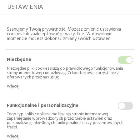
USTAWIENIA
Szanujemy Twoją prywatność. Możesz zmienić ustawienia
cookies lub zaakceptować je wszystkie. W dowolnym
momencie możesz dokonać zmiany swoich ustawień.
Niezbędne
Niezbędne pliki cookies służą do prawidłowego funkcjonowania
strony internetowej i umożliwiają Ci komfortowe korzystanie z
oferowanych przez nas usług.
Pliki cookies odpowiadają na podejmowane przez Ciebie działania w
Strona główna
Więcej
celu m.in. dostosowania Twoich ustawień preferencji prywatności,
logowania czy wypełniania formularzy. Dzięki plikom cookies strona, z
której korzystasz, może działać bez zakłóceń.
Chłodziarko-
Funkcjonalne i personalizacyjne
zamrażarka Gorenje NRK
Tego typu pliki cookies umożliwiają stronie internetowej
zapamiętanie wprowadzonych przez Ciebie ustawień oraz
6192ABK4 - Poznań, Grodzisk,
personalizację określonych funkcjonalności czy prezentowanych
treści.
N. Tomyśl
Dzięki tym plikom cookies możemy zapewnić Ci większy komfort
Więcej
korzystania z funkcjonalności naszej strony poprzez dopasowanie jej