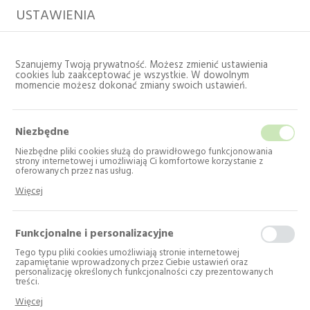
USTAWIENIA
Szanujemy Twoją prywatność. Możesz zmienić ustawienia
cookies lub zaakceptować je wszystkie. W dowolnym
momencie możesz dokonać zmiany swoich ustawień.
Niezbędne
Niezbędne pliki cookies służą do prawidłowego funkcjonowania
strony internetowej i umożliwiają Ci komfortowe korzystanie z
oferowanych przez nas usług.
Pliki cookies odpowiadają na podejmowane przez Ciebie działania w
Strona główna
Producent
TCL
Więcej
celu m.in. dostosowania Twoich ustawień preferencji prywatności,
logowania czy wypełniania formularzy. Dzięki plikom cookies strona, z
której korzystasz, może działać bez zakłóceń.
Funkcjonalne i personalizacyjne
TCL
Tego typu pliki cookies umożliwiają stronie internetowej
Liczba produktów: 10
zapamiętanie wprowadzonych przez Ciebie ustawień oraz
personalizację określonych funkcjonalności czy prezentowanych
treści.
---
Dzięki tym plikom cookies możemy zapewnić Ci większy komfort
Sortuj produkty:
Więcej
korzystania z funkcjonalności naszej strony poprzez dopasowanie jej