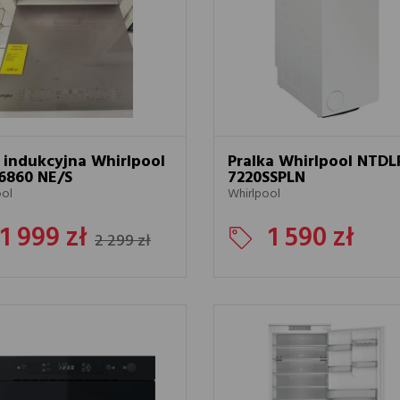
 indukcyjna Whirlpool
Pralka Whirlpool NTDL
6860 NE/S
7220SSPLN
ool
Whirlpool
1 999 zł
1 590 zł
2 299 zł