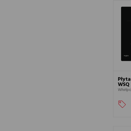
Płyta
WSQ 
Whirlp