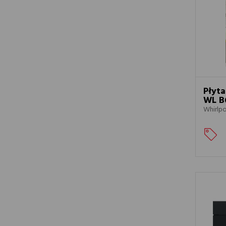
Płyta
WL B
Whirlp