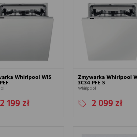
arka Whirlpool WIS
Zmywarka Whirlpool 
 PEF
3C34 PFE S
ool
Whirlpool
2 199 zł
2 099 zł