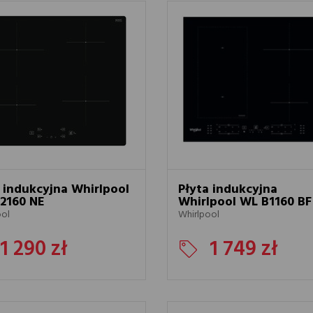
 indukcyjna Whirlpool
Płyta indukcyjna
2160 NE
Whirlpool WL B1160 BF
ool
Whirlpool
1 290 zł
1 749 zł