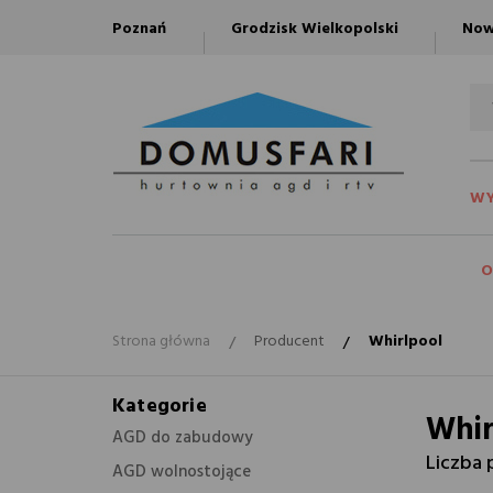
Poznań
Grodzisk Wielkopolski
Now
WY
O
Strona główna
Producent
Whirlpool
Kategorie
Whir
AGD do zabudowy
Liczba 
AGD wolnostojące