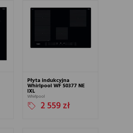
Płyta indukcyjna
Whirlpool WF S0377 NE
IXL
Whirlpool
2 559 zł