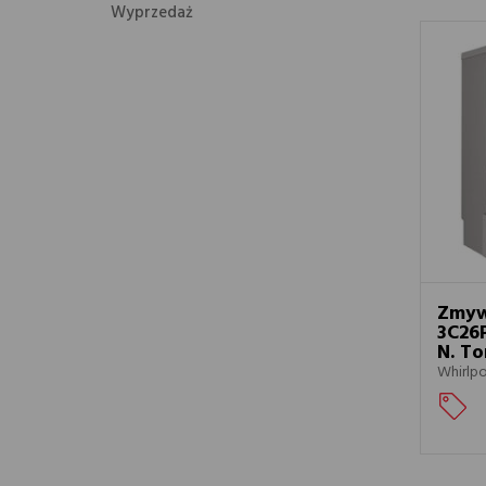
Wyprzedaż
Zmyw
3C26P
N. To
Whirlp