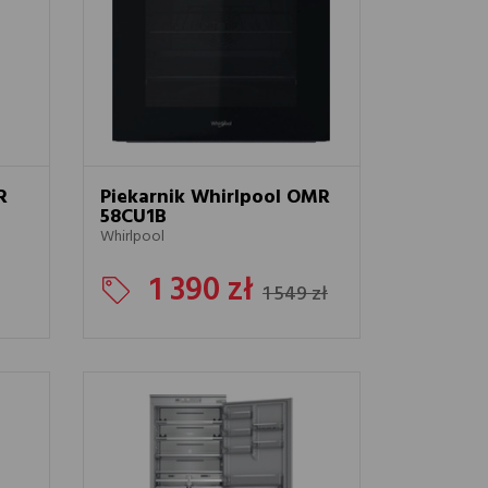
R
Piekarnik Whirlpool OMR
58CU1B
Whirlpool
1 390 zł
1 549 zł