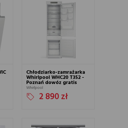
WIC
Chłodziarko-zamrażarka
Whirlpool WHC20 T352 -
Poznań dowóz gratis
Whirlpool
2 890 zł