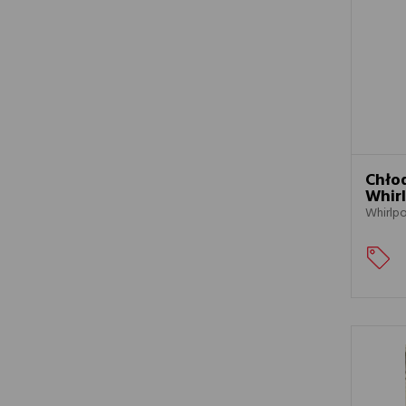
oraz innych
treści w po
Chło
Whir
Whirlp