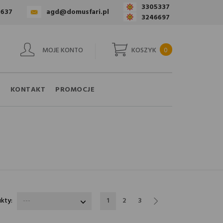
3305337
4637
agd@domusfari.pl
3246697
MOJE KONTO
KOSZYK
0
A
KONTAKT
PROMOCJE
dukty:
---
1
2
3