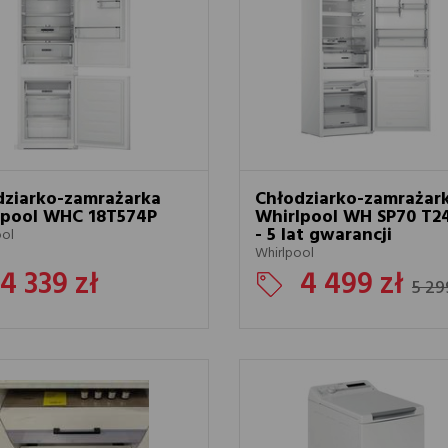
 dostawców usług. Firmy te działają w charakterze pośredników prezentujący
staci wiadomości, ofert, komunikatów mediów społecznościowych.
dziarko-zamrażarka
Chłodziarko-zamrażar
lpool WHC 18T574P
Whirlpool WH SP70 T24
- 5 lat gwarancji
ool
Whirlpool
4 339 zł
4 499 zł
5 29