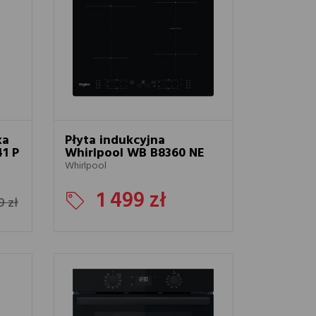
ch nasze
ka
Płyta indukcyjna
1 P
Whirlpool WB B8360 NE
Whirlpool
1 499 zł
9 zł