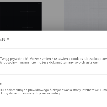
ENIA
 indukcyjna Whrlpool
Płyta indukcyjna
Twoją prywatność. Możesz zmienić ustawienia cookies lub zaakceptow
4265 BF/IXL
Whirlpool WL B4560 
. W dowolnym momencie możesz dokonać zmiany swoich ustawień.
ool
Whirlpool
2 149 zł
2 089 zł
e
liki cookies służą do prawidłowego funkcjonowania strony internetowej i umo
korzystanie z oferowanych przez nas usług.
es odpowiadają na podejmowane przez Ciebie działania w celu m.in. dostosow
eferencji prywatności, logowania czy wypełniania formularzy. Dzięki plikom c