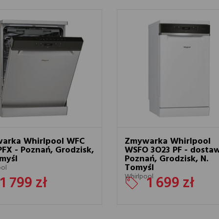
arka Whirlpool WFC
Zmywarka Whirlpool
FX - Poznań, Grodzisk,
WSFO 3O23 PF - dosta
myśl
Poznań, Grodzisk, N.
Tomyśl
ool
Whirlpool
1 799 zł
1 699 zł