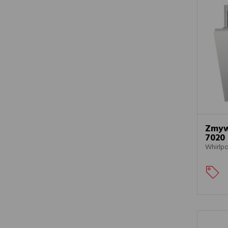
Zmyw
7020
Whirlp