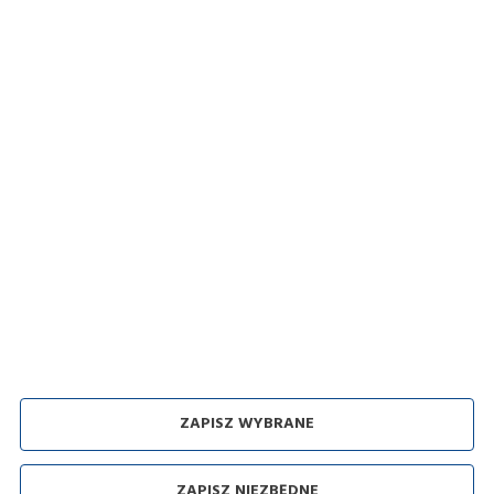
Zakupy
Polityka prywatności i pliki Cookies
Regulamin sklepu
Dostawa
Sposoby płatności
Zwroty i reklamacje
Odbiór zużytego sprzętu
ZAPISZ WYBRANE
Agencja interaktywna [
ti
] Powered by
2ClickShop
ZAPISZ NIEZBĘDNE