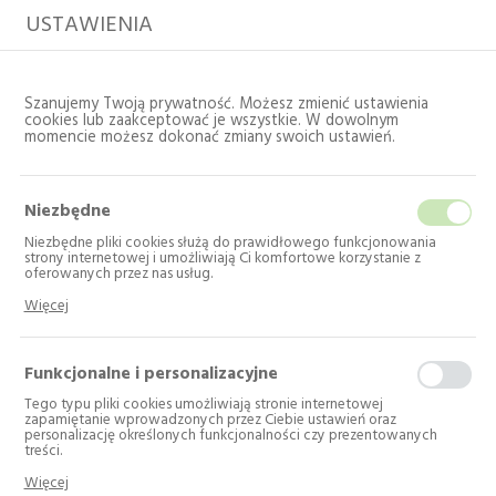
USTAWIENIA
Szanujemy Twoją prywatność. Możesz zmienić ustawienia
cookies lub zaakceptować je wszystkie. W dowolnym
momencie możesz dokonać zmiany swoich ustawień.
Niezbędne
Niezbędne pliki cookies służą do prawidłowego funkcjonowania
strony internetowej i umożliwiają Ci komfortowe korzystanie z
oferowanych przez nas usług.
Pliki cookies odpowiadają na podejmowane przez Ciebie działania w
Strona główna
Katalog
Wyprzedaż
Więcej
celu m.in. dostosowania Twoich ustawień preferencji prywatności,
logowania czy wypełniania formularzy. Dzięki plikom cookies strona, z
której korzystasz, może działać bez zakłóceń.
Chłodziarka do wina
Funkcjonalne i personalizacyjne
Electrolux EWUS
Tego typu pliki cookies umożliwiają stronie internetowej
zapamiętanie wprowadzonych przez Ciebie ustawień oraz
040B8B - wyprzedaż
personalizację określonych funkcjonalności czy prezentowanych
treści.
Dzięki tym plikom cookies możemy zapewnić Ci większy komfort
Więcej
korzystania z funkcjonalności naszej strony poprzez dopasowanie jej